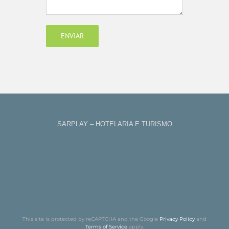
SARPLAY – HOTELARIA E TURISMO
This site is protected by reCAPTCHA and the Google
Privacy Policy
and
Terms of Service
apply.